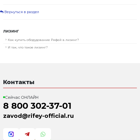
кредита.
Какие преимущества для Вас несет в себе лизинго
Приобретая наше оборудование в лизинг, Вам не п
сразу значительную сумму денег на покупку. Вы вн
суммы, выплачивая остальное частями в течении д
договора. Еще одно преимущество лизинга, это то, 
находится на балансе лизингодателя. Появляется л
уменьшить налогооблагаемую базу. Процесс заключ
не несет в себе сложностей, как например процеду
Кроме того, лизинговое соглашение не требует залог
оборудование и выступает в качестве залога.
Таким образом лизинг является эффективным эко
инструментом, позволяющим оптимизировать затр
развитии или совершенствовании материально-те