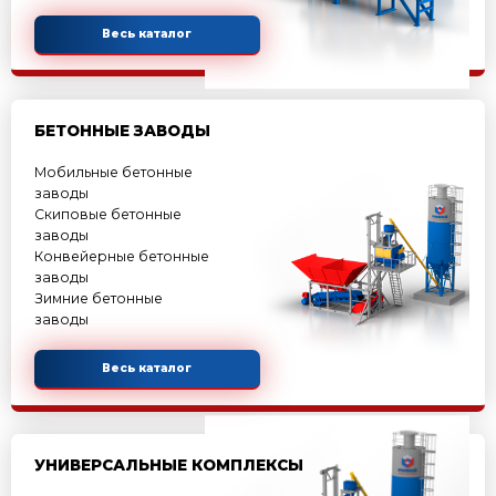
Рифей-Буран
Рифей-Полюс
Весь каталог
СРЕДНЕПРОИЗВОДИТЕЛЬНЫЕ ВИБ
Рифей-Удар-Автомат
Рифей-Удар-Р
Рифей-Вектор
Рифей-Вектор-Арболит