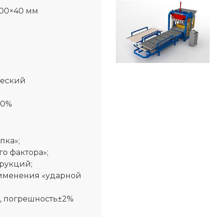
600×40 мм
ческий
00%
пка»;
о фактора»;
трукций;
рименения «ударной
в, погрешность±2%