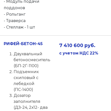
- Модуль подачи
поддонов
- Рольганг
- Траверса
- Стеллаж - 1 шт
РИФЕЙ-БЕТОН-45
7 410 600 руб.
с учетом НДС 22%
Двухвальный
бетоносмеситель
(БП-2Г-1100)
Подъемник
скиповый с
лебедкой
(ПС-1400)
Дозатор
заполнителя
(ДЗ-24, 2х12- два