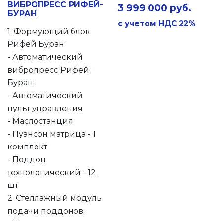
ВИБРОПРЕСС РИФЕЙ-
3 999 000 руб.
БУРАН
с учетом НДС 22%
1. Формующий блок
Рифей Буран:
- Автоматический
вибропресс Рифей
Буран
- Автоматический
пульт управления
- Маслостанция
- Пуансон матрица - 1
комплект
- Поддон
технологический - 12
шт
2. Стеллажный модуль
подачи поддонов: