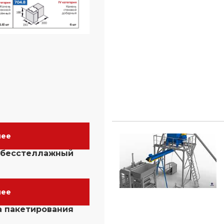
нее
 бесстеллажный
нее
а пакетирования