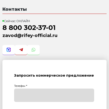
Все комплектации
Есть в наличии
Камень пустотелый
390х190х188 мм
до 360 шт/ч
Основная ценность:
Момента
арболитблоков
от 1 420 000р.
За 1 цикл формуется 2 арболитбл
Среднепроизводительные вибропрессы «Рифей» («У
Р», «Вектор», «Вектор-Арболит») выпускают от 250 до
или от 20 до 46 м² тротуарной плитки в час. Линейка 
млн рублей. Оборудование адаптировано для прои
390х190х188 мм и бордюров длиной до 800 мм.