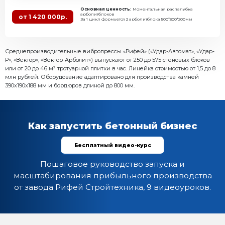
Основная ценность:
Лучший 
от 2 861 500р.
стеновых блоков и камней
Легендарный вибропресс в свое
Рифей-Вектор
Все комплектации
Хит продаж
Есть в наличии
Камень пустотелый
Пл
390х190х188 мм
200
до 360 шт/ч
Основная ценность:
Самый б
профессиональный вибропресс
от 1 431 000р.
Простота в эксплуатации, адапт
квалификации рабочих
Рифей-Вектор-Арболит