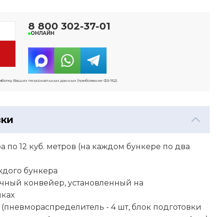
8 800 302-37-01
ОНЛАЙН
работку Ваших персональных данных (требование ФЗ-152).
вки
а по 12 куб. метров (на каждом бункере по два
ждого бункера
чный конвейер, установленный на
иках
(пневмораспределитель - 4 шт, блок подготовки