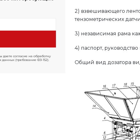
2) взвешивающего ленто
тензометрических датч
3) независимая рама ка
4) паспорт, руководство
ы даете согласие на обработку
 данных (требование ФЗ-152).
Общий вид дозатора ви