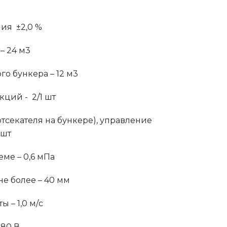
ия ±2,0 %
– 24 м3
о бункера – 12 м3
кций - 2/1 шт
отсекателя на бункере), управление
 шт
ме – 0,6 мПа
не более – 40 мм
 – 1,0 м/с
380 В