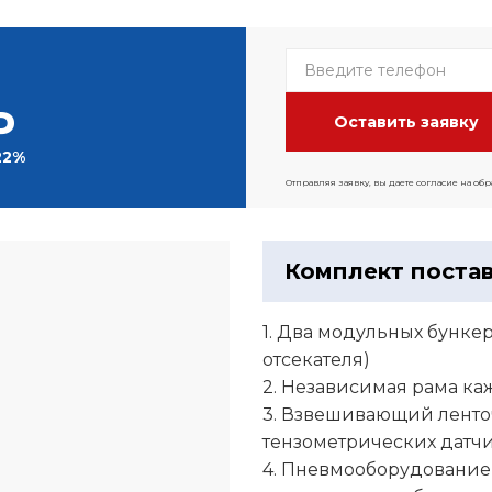
Р
22%
Отправляя заявку, вы даете согласие на об
Комплект поста
1. Два модульных бункер
отсекателя)
2. Независимая рама ка
3. Взвешивающий ленто
тензометрических датч
4. Пневмооборудование 