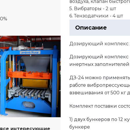
воздуха, клапан быстрог
5. Вибраторы - 2 шт
6. Тензодатчики - 4 шт
00%
Описание
Дозирующий комплекс з
Дозирующий комплекс и
инертных заполнителей (
ДЗ-24 можно применять 
работе вибропрессующих
взвешивания от 500 кг д
Комплект поставки состо
1) двух бункеров по 12 
бункере
а все интересующие